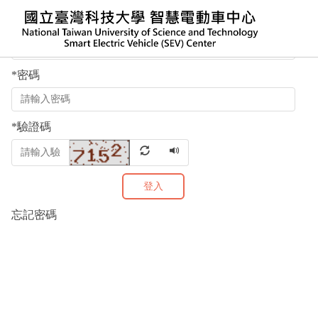
跳
*
帳號
到
主
要
*
密碼
內
容
區
*
驗證碼
塊
登入
忘記密碼